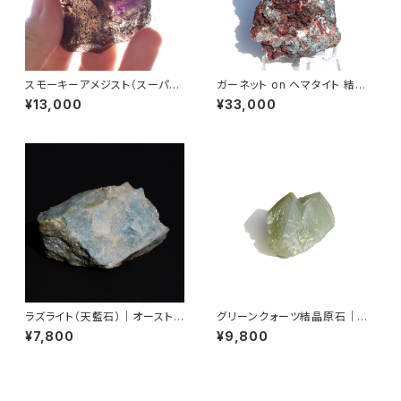
スモーキーアメジスト（スーパー
ガーネット on ヘマタイト 結晶
セブン）結晶原石｜ブラジル産
原石｜南アフリカ産
¥13,000
¥33,000
ラズライト（天藍石）｜オーストリ
グリーンクォーツ結晶原石｜ロ
ア産
シア（ダルネゴルスク）産
¥7,800
¥9,800