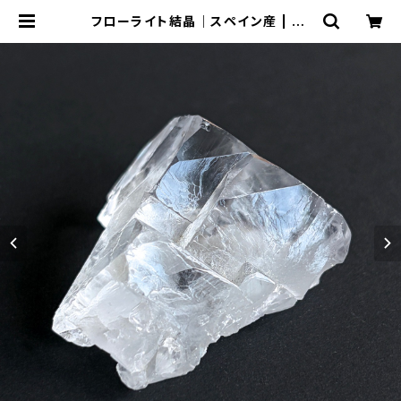
フローライト結晶｜スペイン産 | MI
NE by Shukran88*