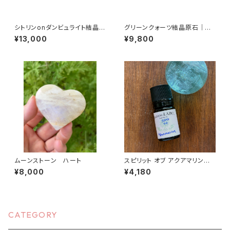
シトリンonダンビュライト結晶｜
グリーンクォーツ結晶原石｜ロ
クラスター
シア（ダルネゴルスク）産
¥13,000
¥9,800
ムーンストーン ハート
スピリット オブ アクアマリン｜S
pirit of Aquamarine 5ml
¥8,000
¥4,180
CATEGORY