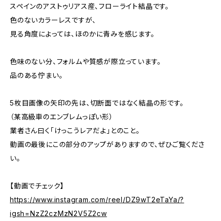
スペインのアストゥリアス産、フローライト結晶です。
色のないカラーレスですが、
見る角度によっては、ほのかに青みを感じます。
色味のない分、フォルムや質感が際立っています。
品のある佇まい。
5枚目画像の矢印の先は、切断面ではなく結晶の形です。
（某高級車のエンブレムっぽい形）
業者さん曰く「けっこうレアだよ」とのこと。
動画の最後にこの部分のアップがありますので、ぜひご覧くださ
い。
【動画でチェック】
https://www.instagram.com/reel/DZ9wT2eTaYa/?
igsh=NzZ2czMzN2V5Z2cw