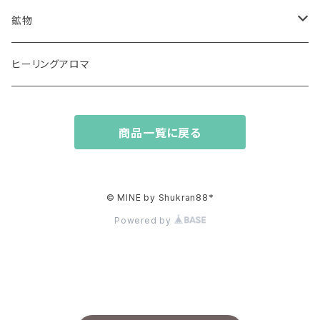
鉱物
原石、結晶
ヒーリングアロマ
磨き
商品一覧に戻る
© MINE by Shukran88*
Powered by