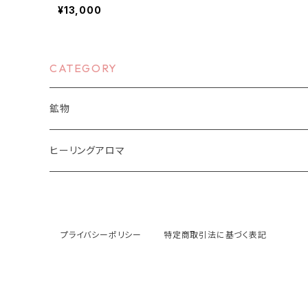
¥13,000
CATEGORY
鉱物
原石、結晶
ヒーリングアロマ
磨き
プライバシーポリシー
特定商取引法に基づく表記