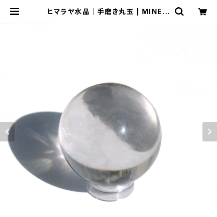
ヒマラヤ水晶｜手磨き丸玉 | MINE b
y Shukran88*