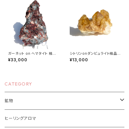
ガーネット on ヘマタイト 結晶
シトリンonダンビュライト結晶｜
原石｜南アフリカ産
クラスター
¥33,000
¥13,000
CATEGORY
鉱物
原石、結晶
ヒーリングアロマ