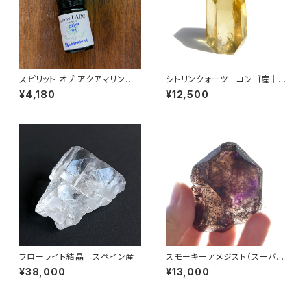
スピリット オブ アクアマリン｜S
シトリンクォーツ コンゴ産｜ポ
pirit of Aquamarine 5ml
リッシュ
¥4,180
¥12,500
フローライト結晶｜スペイン産
スモーキーアメジスト（スーパー
セブン）結晶原石｜ブラジル産
¥38,000
¥13,000