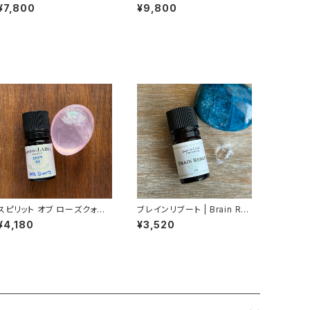
リア産
ロシア（ダルネゴルスク）産
¥7,800
¥9,800
スピリット オブ ローズクォー
ブレインリブート | Brain Re
ツ｜ Spirit of Rose Quart
boot 5ml
¥4,180
¥3,520
z 5ml