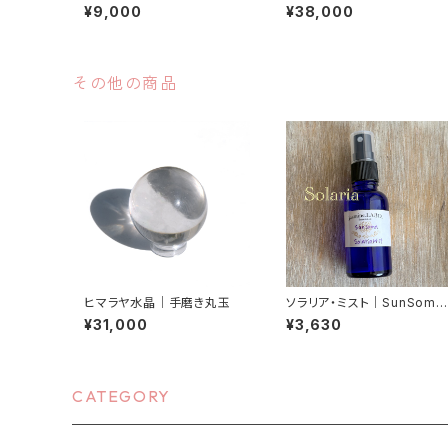
産
産
¥9,000
¥38,000
その他の商品
ヒマラヤ水晶｜手磨き丸玉
ソラリア・ミスト｜SunSoma
Solaria 30ml
¥31,000
¥3,630
CATEGORY