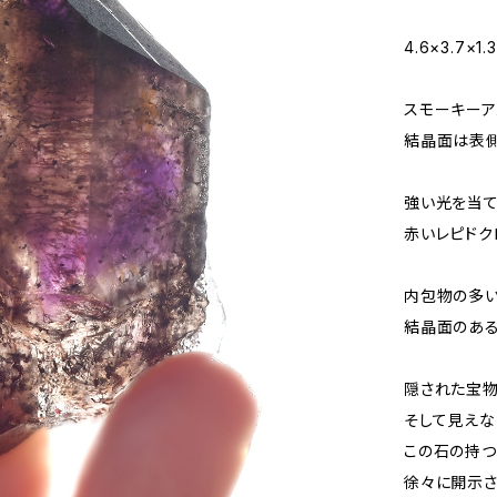
4.6×3.7×
スモーキーア
結晶面は表側
強い光を当て
赤いレピドク
内包物の多い
結晶面のある
隠された宝物
そして見えな
この石の持つ
徐々に開示さ