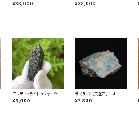
ン産
晶原石｜南アフリカ産
¥33,000
¥33,000
/
アクティノライトinクォーツ結
ラズライト（天藍石）｜オースト
晶｜ロシア産
リア産
¥6,000
¥7,800