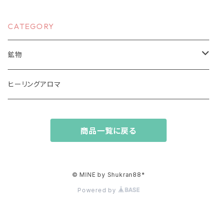
CATEGORY
鉱物
原石、結晶
ヒーリングアロマ
磨き
商品一覧に戻る
© MINE by Shukran88*
Powered by