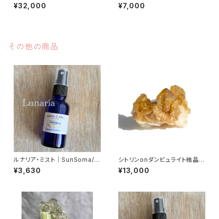
ティン） 丸玉
カイト他） 磨き
¥32,000
¥7,000
その他の商品
ルナリア・ミスト｜SunSoma/L
シトリンonダンビュライト結晶｜
unaria 30ml
クラスター
¥3,630
¥13,000