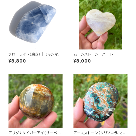
フローライト（磨き）｜ミャンマー
ムーンストーン ハート
産
¥8,800
¥8,000
アリゾナタイガーアイ（サーペン
アースストーン（クリソコラ、マラ