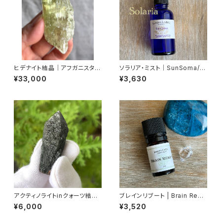
ヒデナイト結晶｜アフガニスタン
ソラリア・ミスト｜SunSoma/S
産
olaria 30ml
¥33,000
¥3,630
アクティノライトinクォーツ結晶
ブレインリブート | Brain Rebo
｜ロシア産
ot 5ml
¥6,000
¥3,520