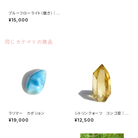
ブルーフローライト（磨き）｜アフ
ガニスタン産
¥15,000
同じカテゴリの商品
ラリマー カボション
シトリンクォーツ コンゴ産｜ポ
リッシュ
¥19,000
¥12,500